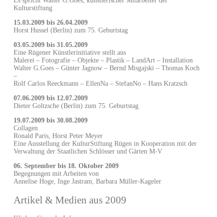
Es spricht Walter G.Goes, künstlerischer Mitarbeiter der
Kulturstiftung
15.03.2009 bis 26.04.2009
Horst Hussel (Berlin) zum 75. Geburtstag
03.05.2009 bis 31.05.2009
Eine Rügener Künstlerinitiative stellt aus
Malerei – Fotografie – Objekte – Plastik – LandArt – Installation
Walter G.Goes – Günter Jagnow – Bernd Misgajski – Thomas Koch
–
Rolf Carlos Reeckmann – EllenNa – StefanNo – Hans Kratzsch
07.06.2009 bis 12.07.2009
Dieter Goltzsche (Berlin) zum 75. Geburtstag
19.07.2009 bis 30.08.2009
Collagen
Ronald Paris, Horst Peter Meyer
Eine Ausstellung der KulturStiftung Rügen in Kooperation mit der
Verwaltung der Staatlichen Schlösser und Gärten M-V
06. September bis 18. Oktober 2009
Begegnungen mit Arbeiten von
Annelise Hoge, Inge Jastram, Barbara Müller-Kageler
Artikel & Medien aus 2009