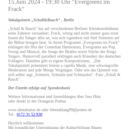
15.Juni 2024 - 19:30 Uhr "Evergreens im
Frack"
Vokalquintett „Schall&Rauch“ , Berlin
„Schall & Rauch“ hat auf verschiedenen Berliner Kleinkunstbühnen
seine Zuhörer verzaubert. Frech, witzig und nicht immer ganz ernst
fassen die Sänger alles an, was sich irgendwie mit fünf Stimmen auf
die Bühne bringen lässt. In ihrem Programm „Evergreens im Frack“
erklingen die Hits der Comedian Harmonists, Evergreens aus Pop,
Swing und Musical, die Songs der Beatles sowie Stücke der Kings
Singers. Humorvoll parodiert erklingen auch Klassiker des deutschen
Schlagers. Daneben gibt es eigene Kompositionen,. „Das
Vokalquintett präsentiert feinste a capella Musik, eine schwungvolle
Moderation und jede Menge Vergnügen. Oder wie das Quintett von
sich selber sagt „Schmelz, Schmalz und Schmackes“. Foto „Schall &
Rauch“
Der Eintritt erfolgt auf Spendenbasis
Weitere Informationen und Anmeldungen über Ines Hinz
oder direkt in der Orangerie Putbus
www.abendsalon.de oder lebensklang99@posteo.de
Tel.:
0172 31 52 830
Herzlich willkommen.
Mit freundlicher Unterstützung der KulturStiftung Rügen