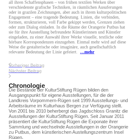
all ihren Schaffensphasen – von frühen textilen Werken über
verschiedenste grafische Techniken, in räumlichen Ausuferungen
oder in grazilen Zeichnungen, aber auch in ihrem kulturpolitischen
Engagement – eine tragende Bedeutung. Linien, die verbinden,
formen, strukturieren, voll Farbe gekippt werden, Grenzen ziehen
oder zum Dialog einladen. In die Räume der Orangerie Putbus hat
sie für ihre Ausstellung befreundete Künstlerinnen und Künstler
eingeladen, zu einer Auswahl ihrer Werke visuelle, textliche oder
hörbare Korrespondenzen einzugehen. Einmal mehr wird auf diese
Weise die gestalterische oder imaginäre, auch gesellschaftlich
relevante Bedeutung der Linie gefeiert.
…mehr
Vorheriger Beitrag
Nächster Beitrag
Chronologie
Die Bestände der KulturStiftung Rügen bilden den
Ausgangspunkt für eigene Ausstellungen, für die der
Landkreis Vorpommern-Rügen seit 1999 Ausstellungs- und
Arbeitsräume im Kulturhaus Bergen zur Verfügung stellt.
Von 2001 bis 2010 beherbergt das Jagdschloss Granitz die
Ausstellungen der KulturStiftung Rügen. Seit Januar 2011
präsentiert die KulturStiftung Rügen die Exponate ihrer
Sammlung und wechselnde Ausstellungen in der Orangerie
zu Putbus, dem künstlerischen Austellungszentrum Insel
Rügen.