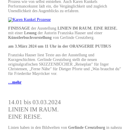
Prozess wie von selbst entstehen. Auch Karen Kunkels
Performancekunst lädt ein, die Vergänglichkeit und zugleich
Unendlichkeit des Augenblicks zu erfahren.
FINISSAGE
der Ausstellung
LINIEN IM RAUM. EINE REISE.
mit einer
Lesung
der Autorin Franziska Hauser und einer
Künstlerbuchvorstellung
von Gerlinde Creutzberg.
am 3.März 2024 um 11 Uhr in der ORANGERIE PUTBUS
Franziska Hauser liest Texte aus der Ausstellung und
Kurzgeschichten. Gerlinde Creutzburg stellt die neuen
originalgrafischen SKIZZENBÜCHER „Reiseplan“ für Inger
Christensen, „Ferne Nähe“ für Dietger Pforte und „Was brauchst du“
für Friederike Mayröcker vor.
…mehr
14.01 bis 03.03.2024
LINIEN IM RAUM.
EINE REISE.
Linien haben in den Bildwelten von
Gerlinde Creutzburg
in nahezu