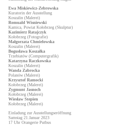
Ewa Miskiewicz-Zebrowska
Kuratorin der Ausstellung
Koszalin (Malerei)
Romuald Wisniewski
Kamica, Powiat Kołobrzeg (Skulptur)
Kazimierz Ratajczyk
Kołobrzeg (Fotografie)
Małgorzata Chmielowska
Koszalin (Malerei)
Bogusława Koszałka
Trzebiatów (Computergrafik)
Katarzyna Raczkowska
Koszalin (Malerei)
Wanda Zabrocka
Polanów (Malerei)
Krzysztof Ramocki
Kołobrzeg (Malerei)
Zygmunt Jasnoch
Kołobrzeg (Malerei)
Wiesław Stepien
Kołobrzeg (Malerei)
Einladung zur Ausstellungseröffnung
Samstag 21.Januar 2023
17 Uhr Orangerie Putbus